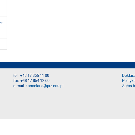
tel.: +48 17 865 11 00
Deklara
fax: +48 17 854 12 60
Polityk
e-mail:
kancelaria@prz.edu.pl
Zgłoś b