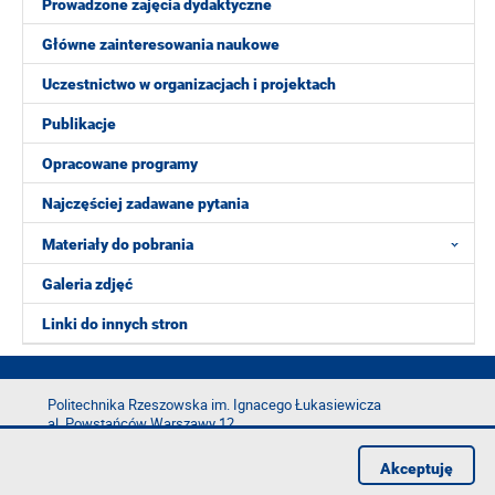
Prowadzone zajęcia dydaktyczne
Główne zainteresowania naukowe
Uczestnictwo w organizacjach i projektach
Publikacje
Opracowane programy
Najczęściej zadawane pytania
Materiały do pobrania
Galeria zdjęć
Linki do innych stron
Politechnika Rzeszowska im. Ignacego Łukasiewicza
al. Powstańców Warszawy 12
35-029 Rzeszów
Akceptuję
tel.: +48 17 865 11 00