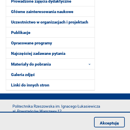
Prowadzone zajęcia dydaktyczne
Główne zainteresowania naukowe
Uczestnictwo w organizacjach i projektach
Publikacje
Opracowane programy
Najczęściej zadawane pytania
Materiały do pobrania
Galeria zdjęć
Linki do innych stron
Politechnika Rzeszowska im. Ignacego Łukasiewicza
al. Powstańców Warszawy 12
35-029 Rzeszów
Akceptuję
tel.: +48 17 865 11 00