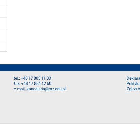
tel.: +48 17 865 11 00
Deklara
fax: +48 17 854 12 60
Polityk
e-mail:
kancelaria@prz.edu.pl
Zgłoś b