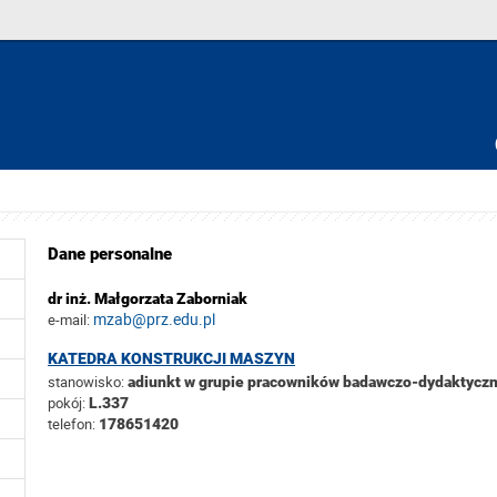
Dane personalne
dr inż. Małgorzata Zaborniak
mzab@prz.edu.pl
e-mail:
KATEDRA KONSTRUKCJI MASZYN
stanowisko:
adiunkt w grupie pracowników badawczo-dydaktycz
pokój:
L.337
telefon:
178651420