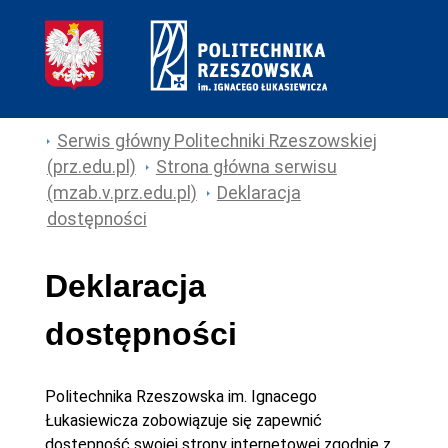
Serwis główny Politechniki Rzeszowskiej
(prz.edu.pl)
Strona główna serwisu
(mzab.v.prz.edu.pl)
Deklaracja
dostępności
Deklaracja
dostępności
Politechnika Rzeszowska im. Ignacego
Łukasiewicza
zobowiązuje się zapewnić
dostępność swojej
strony internetowej
zgodnie z