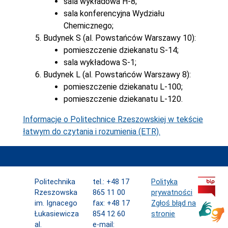
sala wykładowa H-8;
sala konferencyjna Wydziału
Chemicznego;
Budynek S (al. Powstańców Warszawy 10):
pomieszczenie dziekanatu S-14;
sala wykładowa S-1;
Budynek L (al. Powstańców Warszawy 8):
pomieszczenie dziekanatu L-100;
pomieszczenie dziekanatu L-120.
Informacje o Politechnice Rzeszowskiej w tekście
łatwym do czytania i rozumienia (ETR).
Politechnika
tel.: +48 17
Polityka
Rzeszowska
865 11 00
prywatności
im. Ignacego
fax: +48 17
Zgłoś błąd na
Łukasiewicza
854 12 60
stronie
al.
e-mail: